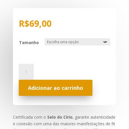
R$
69,00
Tamanho
Camisola
Nossa
Senhora
de
Adicionar ao carrinho
Nazaré
quantidade
Certificada com o
Selo do Círio
, garante autenticidade
e conexão com uma das maiores manifestações de fé